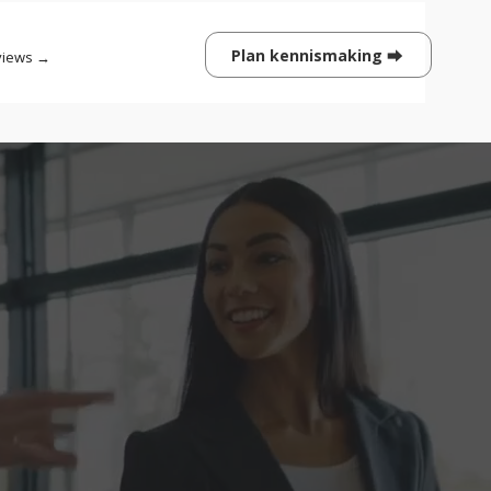
Plan kennismaking ⮕
views →