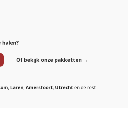
e halen?
Of bekijk onze pakketten →
rsum
,
Laren
,
Amersfoort
,
Utrecht
en de rest