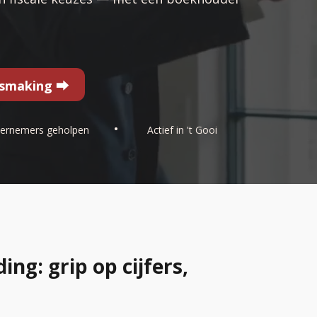
nismaking ⮕
•
ernemers geholpen
Actief in 't Gooi
g: grip op cijfers,