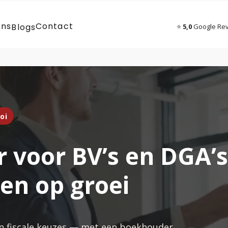
ons
Contact
Blogs
⭐
5,0
Google Re
oi
 voor BV’s en DGA’s
len op groei
 en fiscale keuzes — met een boekhouder