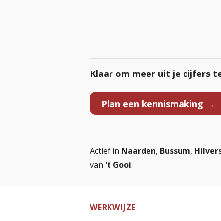
Klaar om meer uit je cijfers t
Plan een kennismaking →
Actief in
Naarden
,
Bussum
,
Hilve
van
't Gooi
.
WERKWIJZE