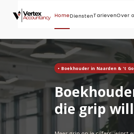
Home
Tarieven
Over 
Diensten
• Boekhouder in Naarden & 't Go
Boekhouder
die grip wil
Meer grip op je cijfers, winst