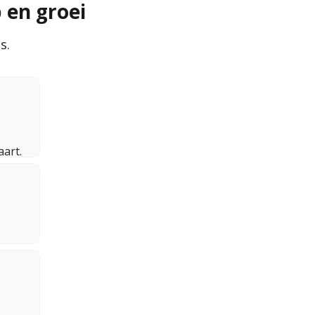
 en groei
s.
art.