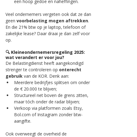
een hoop gedoe en naheffingen.
Veel ondernemers vergeten ook dat ze dan 
geen 
voorbelasting mogen aftrekken
. 
En die 21% btw op je laptop, telefoon of 
zakelijke lease? Daar draai je dan zelf voor 
op.
🔍 
Kleineondernemersregeling 2025: 
wat verandert er voor jou?
De Belastingdienst heeft aangekondigd 
strenger te controleren op 
onterecht 
gebruik
 van de KOR. Denk aan:
Meerdere bedrijfjes splitsen om onder 
de € 20.000 te blijven;
Structureel net boven de grens zitten, 
maar tóch onder de radar blijven;
Verkoop via platformen zoals Etsy, 
Bol.com of Instagram zonder btw-
aangifte.
Ook overweegt de overheid de 