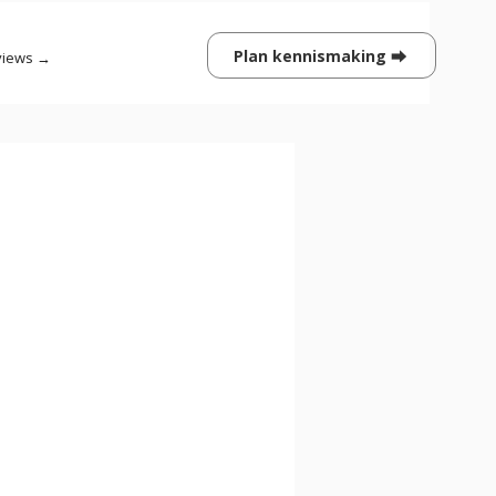
Plan kennismaking ⮕
views →