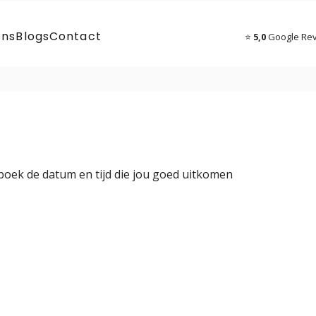
ons
Blogs
Contact
⭐
5,0
Google Re
boek de datum en tijd die jou goed uitkomen