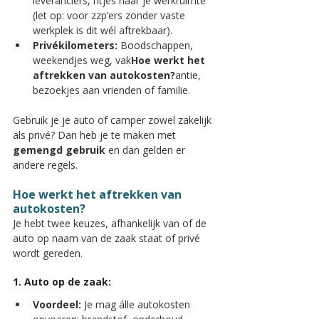
leveranciers, ritjes naar je werkruimte 
(let op: voor zzp’ers zonder vaste 
werkplek is dit wél aftrekbaar).
Privékilometers:
 Boodschappen, 
weekendjes weg, vak
Hoe werkt het 
aftrekken van autokosten?
antie, 
bezoekjes aan vrienden of familie.
Gebruik je je auto of camper zowel zakelijk 
als privé? Dan heb je te maken met 
gemengd gebruik
 en dan gelden er 
andere regels.
Hoe werkt het aftrekken van 
autokosten?
Je hebt twee keuzes, afhankelijk van of de 
auto op naam van de zaak staat of privé 
wordt gereden.
1. Auto op de zaak:
Voordeel:
 Je mag álle autokosten 