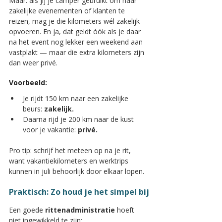
Maar: als jij je camper gebruikt om naar 
zakelijke evenementen of klanten te 
reizen, mag je die kilometers wél zakelijk 
opvoeren. En ja, dat geldt óók als je daar 
na het event nog lekker een weekend aan 
vastplakt — maar die extra kilometers zijn 
dan weer privé.
Voorbeeld:
Je rijdt 150 km naar een zakelijke 
beurs: 
zakelijk.
Daarna rijd je 200 km naar de kust 
voor je vakantie: 
privé.
Pro tip: schrijf het meteen op na je rit, 
want vakantiekilometers en werktrips 
kunnen in juli behoorlijk door elkaar lopen.
Praktisch: Zo houd je het simpel bij
Een goede 
rittenadministratie
 hoeft 
niet ingewikkeld te zijn: