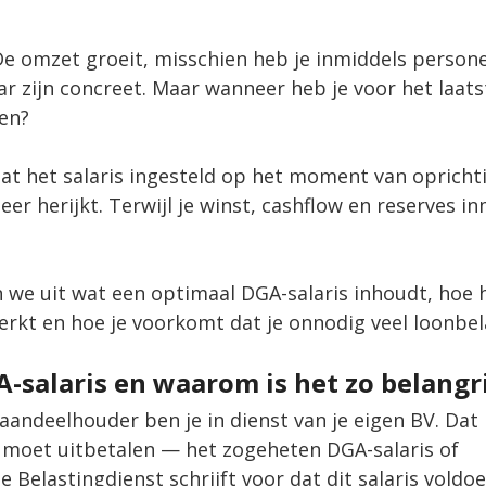
De omzet groeit, misschien heb je inmiddels persone
ar zijn concreet. Maar wanneer heb je voor het laatst
ken?
aat het salaris ingesteld op het moment van oprichti
er herijkt. Terwijl je winst, cashflow en reserves inm
en we uit wat een optimaal DGA-salaris inhoudt, hoe 
erkt en hoe je voorkomt dat je onnodig veel loonbel
A-salaris en waarom is het zo belangr
aandeelhouder ben je in dienst van je eigen BV. Dat
is moet uitbetalen — het zogeheten DGA-salaris of 
De Belastingdienst schrijft voor dat dit salaris voldo