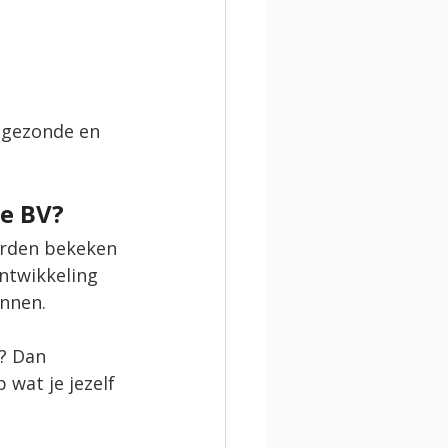
 gezonde en 
de BV?
orden bekeken 
ntwikkeling 
annen.
? Dan 
wat je jezelf 