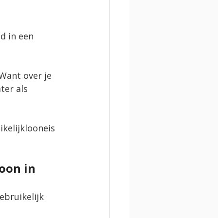
d in een 
Want over je 
ter als 
kelijklooneis 
oon in 
bruikelijk 