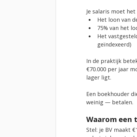
Je salaris moet het
Het loon van d
75% van het lo
Het vastgestel
geïndexeerd)
In de praktijk bete
€70.000 per jaar mo
lager ligt.
Een boekhouder die 
weinig — betalen.
Waarom een te
Stel: je BV maakt €