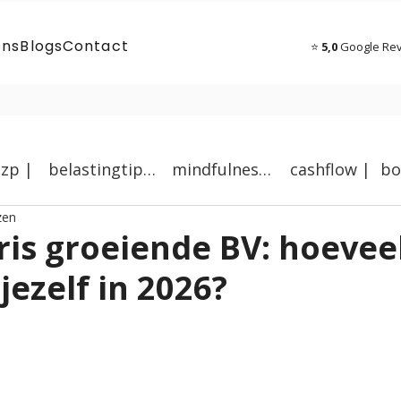
ons
Blogs
Contact
⭐
5,0
Google Re
zzp |
belastingtips |
mindfulness |
cashflow |
zen
ris groeiende BV: hoevee
 jezelf in 2026?