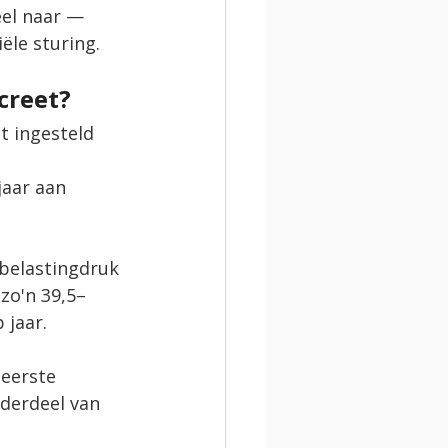
eel naar — 
iële sturing.
creet?
t ingesteld 
jaar aan 
belastingdruk 
zo'n 39,5–
 jaar.
 eerste 
derdeel van 