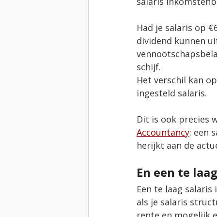
salaris inkomstenbe
Had je salaris op €
dividend kunnen ui
vennootschapsbelas
schijf.
Het verschil kan o
ingesteld salaris.
Dit is ook precies 
Accountancy
: een 
herijkt aan de actu
En een te laa
Een te laag salaris
als je salaris struc
rente en mogelijk 