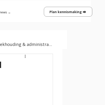
Plan kennismaking ⮕
views →
boekhouding & administratie
l