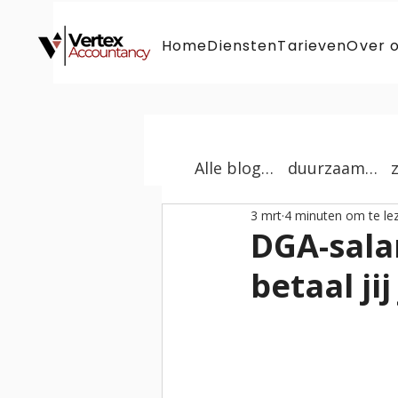
Home
Diensten
Tarieven
Over 
Alle blogs |
duurzaam |
3 mrt
4 minuten om te le
DGA-sala
betaal jij