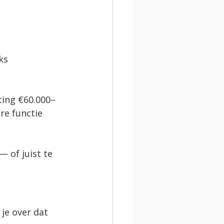
ks 
hting €60.000–
re functie 
— of juist te 
 je over dat 