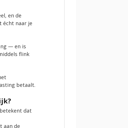
el, en de 
 écht naar je 
ng — en is 
iddels flink 
het 
asting betaalt.
ijk?
 betekent dat 
et aan de 