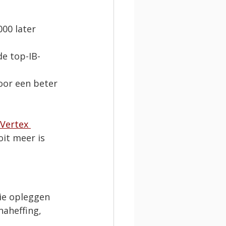
000 later 
de top-IB-
oor een beter 
Vertex 
oit meer is 
tie opleggen 
naheffing, 