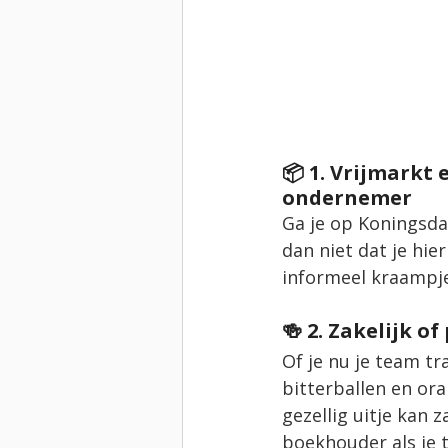
📦 1. Vrijmarkt
ondernemer
Ga je op Koningsda
dan niet dat je hie
informeel kraampje
🍻 2. Zakelijk o
Of je nu je team t
bitterballen en ora
gezellig uitje kan z
boekhouder als je t