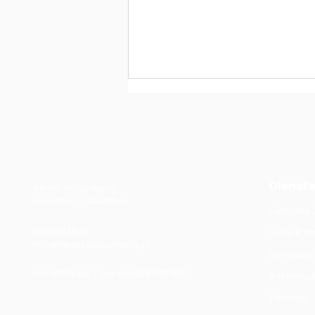
Dienst
Vertex Accountancy
Gooimeer 1, Naarden
Complete 
Cashflow in je BV: waarom
085 060 30 43
Groei & wi
winst en geld twee
info@vertexaccountancy.nl
verschillende dingen zijn
Slim start
KvK: 93576463 | btw: NL866455553B01
Boekhoudi
Tarieven