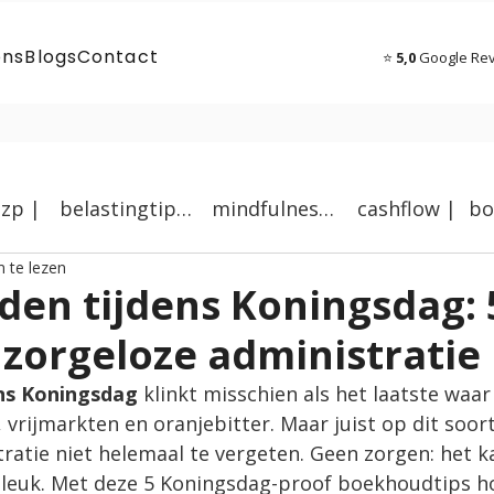
ons
Blogs
Contact
⭐
5,0
Google Re
zzp |
belastingtips |
mindfulness |
cashflow |
 te lezen
en tijdens Koningsdag: 5
 zorgeloze administratie
ns Koningsdag 
klinkt misschien als het laatste waar
rijmarkten en oranjebitter. Maar juist op dit soort
ratie niet helemaal te vergeten. Geen zorgen: het k
e leuk. Met deze 5 Koningsdag-proof boekhoudtips ho