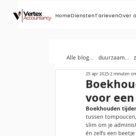
Home
Diensten
Tarieven
Over 
Alle blogs |
duurzaam |
25 apr 2025
2 minuten om
Boekhoud
voor een
Boekhouden tijde
tussen tompoucen, v
slim om je administ
én zelfs een beetj