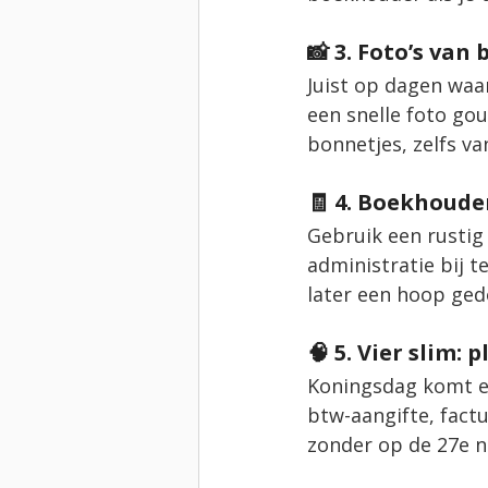
📸 3. Foto’s va
Juist op dagen waa
een snelle foto go
bonnetjes, zelfs va
🧾 4. Boekhoude
Gebruik een rustig
administratie bij 
later een hoop ged
🧠 5. Vier slim: 
Koningsdag komt el
btw-aangifte, factu
zonder op de 27e n