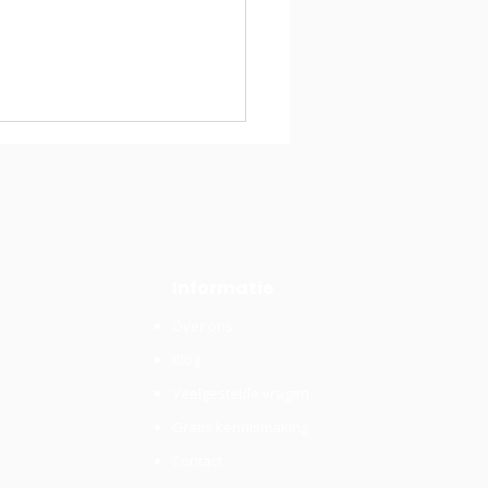
Informatie
Over ons
of eenmanszaak: wat
Blog
lim bij een winst van
000?
Veelgestelde vragen
Gratis kennismaking
Contact