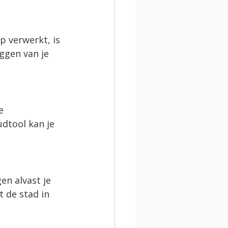
p verwerkt, is 
ggen van je 
e 
dtool kan je 
n alvast je 
 de stad in 