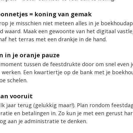
n bonnetjes = koning van gemak
rop je misschien niet meteen alles in je boekhoudap
ud waard. Maak een gewoonte van het digitaal vastle
naf het terras met een drankje in de hand.
n in je oranje pauze
 moment tussen de feestdrukte door om snel even j
te werken. Een kwartiertje op de bank met je boekhou
oe schelen.
plan vooruit
k jaar terug (gelukkig maar!). Plan rondom feestdage
ratie en betalingen in. Zo kun je met een gerust hart
og aan je administratie te denken.