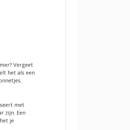
emer? Vergeet 
lt het als een 
onnetjes.
iseert met 
r zijn. Een 
het je 