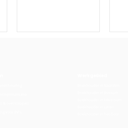
en
Werkgebied
boekhouding
Boekhouder in Naarden
Holding boven je BV:
BV 
Boekhouder in Bussum
nstoptimalisatie
wanneer is dat
is s
Boekhouder in Hilversum
verstandig?
€80.
en & overstappen
Boekhouder in Laren
ng voor BV's
Boekhouder in het Gooi