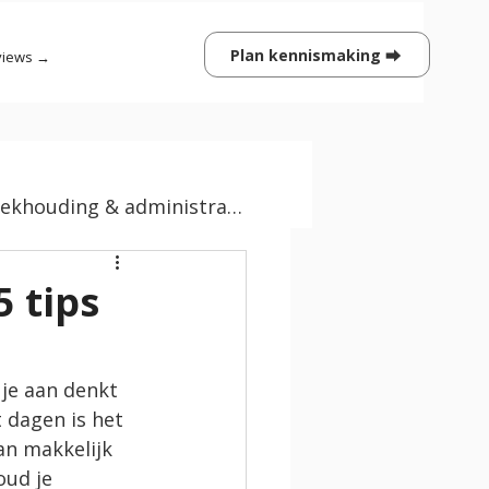
Plan kennismaking ⮕
views →
boekhouding & administratie
 tips
 je aan denkt 
 dagen is het 
an makkelijk 
ud je 