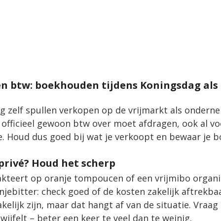
 en btw: boekhouden tijdens Koningsdag als 
g zelf spullen verkopen op de vrijmarkt als ondern
r officieel gewoon btw over moet afdragen, ook al voe
. Houd dus goed bij wat je verkoopt en bewaar je b
f privé? Houd het scherp
rakteert op oranje tompoucen of een vrijmibo organ
njebitter: check goed of de kosten zakelijk aftrekbaa
akelijk zijn, maar dat hangt af van de situatie. Vraag 
wijfelt – beter een keer te veel dan te weinig.