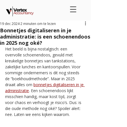
19 dec 2024
2 minuten om te lezen
Bonnetjes digitaliseren in je
administratie: is een schoenendoos
in 2025 nog oké?
Het beeld is bijna nostalgisch: een 
overvolle schoenendoos, gevuld met 
kreukelige bonnetjes van tankstations, 
zakelijke lunches en kantoorspullen. Voor 
sommige ondernemers is dit nog steeds 
de “boekhoudmethode”. Maar in 2025 
draait alles om 
bonnetjes digitaliseren in je 
administratie
. Een schoenendoos lijkt 
misschien handig, maar kost tijd, zorgt 
voor chaos en verhoogt je risico’s. Dus: is 
die oude methode nog oké? Spoiler alert: 
nee. Laten we eens kijken waarom.